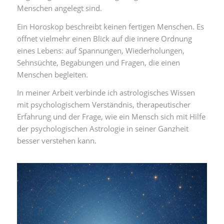
Menschen angelegt sind.
Ein Horoskop beschreibt keinen fertigen Menschen. Es
öffnet vielmehr einen Blick auf die innere Ordnung
eines Lebens: auf Spannungen, Wiederholungen,
Sehnsüchte, Begabungen und Fragen, die einen
Menschen begleiten.
In meiner Arbeit verbinde ich astrologisches Wissen
mit psychologischem Verständnis, therapeutischer
Erfahrung und der Frage, wie ein Mensch sich mit Hilfe
der psychologischen Astrologie in seiner Ganzheit
besser verstehen kann.