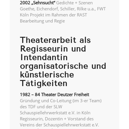
2002 „Sehnsucht“
Gedichte + Szenen
Goethe, Eichendorf, Schiller, Rilke u.a., FWT
Köln Projekt im Rahmen der RAST
Bearbeitung und Regie
Theaterarbeit als
Regisseurin und
Intendantin
organisatorische und
künstlerische
Tätigkeiten
1982 – 84 Theater Deutzer Freiheit
Gründung und Co-Leitung (im 3-er Team)
des TDF und der SLW
Schauspiellehrwerkstatt e.V. in Köln
Regisseurin, Dozentin + Vorstand des
Vereins der Schauspiellehrwerkstatt e.V.