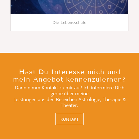
Die Lebensschule
Hast Du Interesse mich und
mein Angebot kennenzulernen?
Dann nimm Kontakt zu mir auf! Ich informiere Dich
gerne über meine
Leistungen aus den Bereichen Astrologie, Therapie &
Theater.
KONTAKT