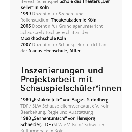
Bereich Schauspiel
Schule des Theaters „Der
Keller“ in Köln
1999
Dozentin für Szenen- und
Rollenstudium
Theaterakademie Köln
2006
Dozentin für Grundlagenunterricht
Schauspiel / Fachbereich 3 an der
Musikhochschule Köln
2007
Dozentin für Schauspielunterricht an
der
Alanus Hochschule, Alfter
Inszenierungen und
Projektarbeit mit
Schauspielschüler*innen
1980 „Fräulein Julie“
von August Strindberg
TDF / SLW Schauspiellehrwerkstatt e.V. Köln
Bearbeitung, Regie und Ausstattung
1980 „Sennentuntschi“
von Hansjörg
Schneider, TDF /
SLW e.V. Köln/ Schweizer
Kulturmonate in Köln