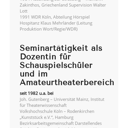
Zakinthos, Griechenland Supervision Walter
Lott
1991 WDR Köln, Abteilung Hörspiel
Hospitanz Klaus Mehrländer (Leitung
Produktion Wort/Regie/WDR)
Seminartätigkeit als
Dozentin für
Schauspielschüler
und im
Amateurtheaterbereich
seit 1982 u.a. bei
Joh. Gutenberg – Universität Mainz, Institut
für Theaterwissenschaft
Volkshochschule Köln – Rodenkirchen
„Kunststück e.V.“, Hamburg
Bezirksarbeitsgemeinschaft Darstellendes