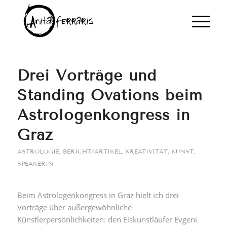
Drei Vorträge und
Standing Ovations beim
Astrologenkongress in
Graz
ASTROLOGIE
,
BERICHT/ARTIKEL
,
KREATIVITÄT
,
KUNST
,
SPEAKERIN
Beim Astrologenkongress in Graz hielt ich drei
Vorträge über außergewöhnliche
Künstlerpersönlichkeiten: den Eiskunstläufer Evgeni